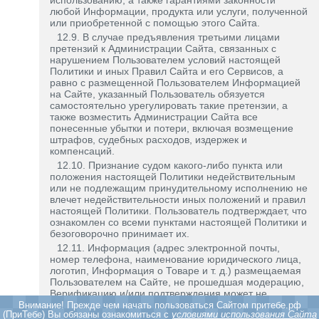
использованию, а также гарантиями законности
любой Информации, продукта или услуги, полученной
или приобретенной с помощью этого Сайта.
12.9. В случае предъявления третьими лицами
претензий к Администрации Сайта, связанных с
нарушением Пользователем условий настоящей
Политики и иных Правил Сайта и его Сервисов, а
равно с размещенной Пользователем Информацией
на Сайте, указанный Пользователь обязуется
самостоятельно урегулировать такие претензии, а
также возместить Администрации Сайта все
понесенные убытки и потери, включая возмещение
штрафов, судебных расходов, издержек и
компенсаций.
12.10. Признание судом какого-либо пункта или
положения настоящей Политики недействительным
или не подлежащим принудительному исполнению не
влечет недействительности иных положений и правил
настоящей Политики. Пользователь подтверждает, что
ознакомлен со всеми пунктами настоящей Политики и
безоговорочно принимает их.
12.11. Информация (адрес электронной почты,
номер телефона, наименование юридического лица,
логотип, Информация о Товаре и т. д.) размещаемая
Пользователем на Сайте, не прошедшая модерацию,
Верификацию и/или подтверждения может не
отображаться другим Пользователям, может быть
Внимание! Прежде чем начать пользоваться Cайтом притебе.рф
(ПриТебе) Вы обязаны ознакомиться с
условиями использования Сайта
заблокирована или удалена с Сайта.