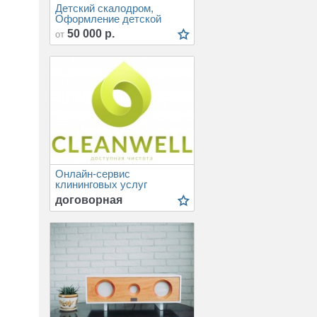
Детский скалодром,
Оформление детской
50 000 р.
от
Онлайн-сервис
клининговых услуг
CleanWell в Воронеже
договорная