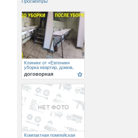
Просмотры
Дома готовые, модульные дома
Павильоны, киоски готовые
Быстровозводимые сооружения
ПРОЧЕЕ (Готовые решения)
Клининг от «Евгении»
уборка квартир, домов,
офисов в Воронеже
договорная
Компактная помпейская