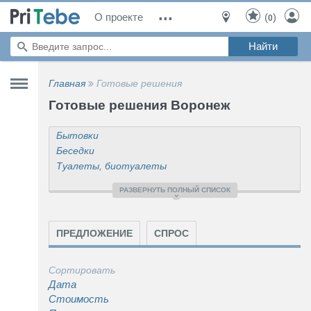
...
О проекте
(
)
0
Главная
Готовые решения
Готовые решения Воронеж
Бытовки
Беседки
Туалеты, биотуалеты
Погреба
РАЗВЕРНУТЬ ПОЛНЫЙ СПИСОК
Септики
Бани готовые
Бассейны, фонтаны, водоемы
ПРЕДЛОЖЕНИЕ
СПРОС
Теплицы
Детские площадки, спортивные площадки
Сортировать
Газоны рулонные
Дата
Душ
Стоимость
Ангары и гаражи готовые