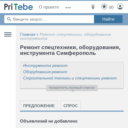
...
О проекте
(
)
0
Главная
Ремонт спецтехники, оборудования,
инструмента
Ремонт спецтехники, оборудования,
инструмента Симферополь
Инструмента ремонт
Оборудования ремонт
Строительной техники и спецтехники ремонт
Станков ремонт
РАЗВЕРНУТЬ ПОЛНЫЙ СПИСОК
Авторазборки грузовой и коммерческой техники
(адреса, телефоны)
Коммерческого транспорта ремонт
ПРЕДЛОЖЕНИЕ
СПРОС
Выездной ремонт, техпомощь на дороге
ПРОЧЕЕ (ремонт спецтехники и инструмента)
Объявлений не добавлено