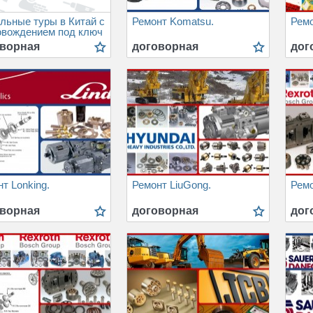
льные туры в Китай с
Ремонт Komatsu.
Ремо
овождением под ключ
ворная
договорная
дог
т Lonking.
Ремонт LiuGong.
Ремо
ворная
договорная
дог