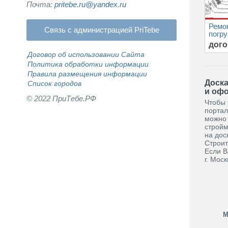
Почта:
pritebe.ru@yandex.ru
Ремон
Связь с администрацией PriTebe
погру
дого
Договор об использовании Сайта
Политика обработки информации
Правила размещения информации
Доска
Список городов
и офо
© 2022 ПриТебе.РФ
Чтобы 
портал
можно 
стройм
на дос
Строит
Если В
г. Мос
М