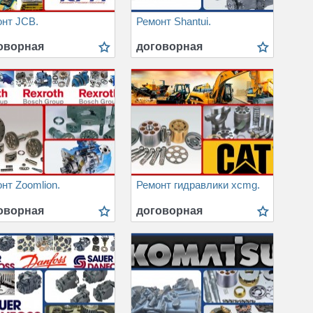
нт JCB.
Ремонт Shantui.
оворная
договорная
нт Zoomlion.
Ремонт гидравлики xcmg.
оворная
договорная