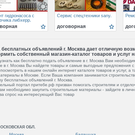
т гидронасоса с
Сервис спецтехники sany.
Ремо
зчика либхерр.
ворная
договорная
дог
 бесплатных объявлений г. Москва дает отличную воз
рмить собственный магазин-каталог товаров и услуг н
узнать как бесплатно подать объявление в г. Москва Вам необход
е в г. Москва Вы найдете товары и самые выгодные предложения с
посмотреть в нашем онлайн интернет каталоге товаров и услуг, а та
атериалы в Москве. Если Ваша компания занимается строительств
ку бесплатных объявлений г. Москва.
ельный портал притебе.рф призван помогать строителям и отдело
ам необходимо закупить строительные материалы - зайдите в личн
ква спрос на интересующий Вас товар
ОСКОВСКАЯ ОБЛ.
Москва
Балашиха