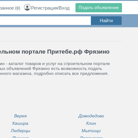
Подать объявление
ранное
(
)
Регистрация/Вход
0
ельном портале Притебе.рф Фрязино
н - каталог товаров и услуг на строительном портале
ных объявлений Фрязино есть возможность подать
нного магазина, подробно описать все предложения.
Верея
Домодедово
Кашира
Клин
Люберцы
Мытищи
Пущино
Раменское