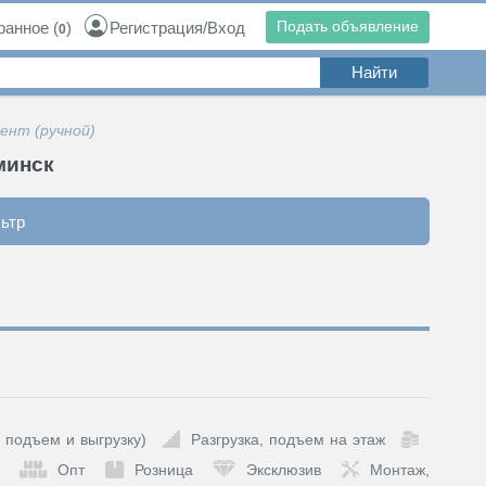
Подать объявление
ранное
(
)
Регистрация/Вход
0
ент (ручной)
минск
ьтр
 подъем и выгрузку)
Разгрузка, подъем на этаж
Опт
Розница
Эксклюзив
Монтаж,